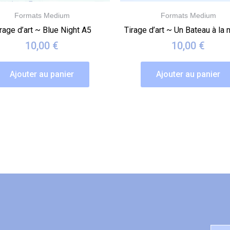
Formats Medium
Formats Medium
rage d’art ~ Blue Night A5
Tirage d’art ~ Un Bateau à la
10,00
€
10,00
€
Ajouter au panier
Ajouter au panier