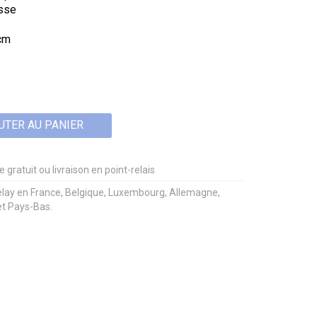
isse
6cm
UTER AU PANIER
 gratuit ou livraison en point-relais
elay en France, Belgique, Luxembourg, Allemagne,
et Pays-Bas.