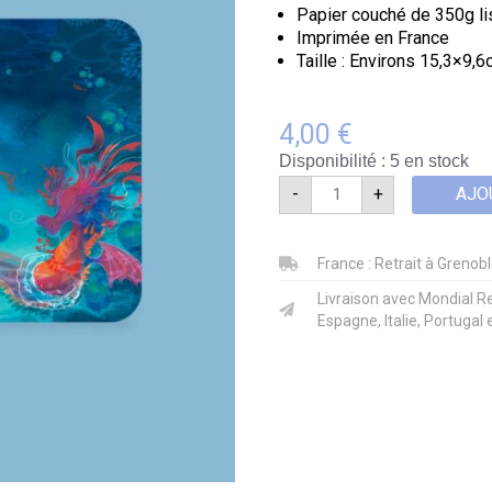
Papier couché de 350g
l
Imprimée en France
Taille : Environs 15,3×9,
4,00
€
Disponibilité :
5 en stock
-
+
AJO
quantité
de
Petite
France : Retrait à Grenoble
carte
-
Livraison avec Mondial R
Dragon
Espagne, Italie, Portugal 