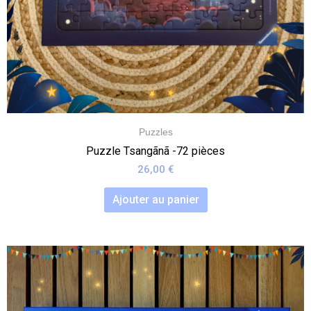
Puzzles
Puzzle Tsangãnã -72 pièces
26,00
€
Ajouter au panier