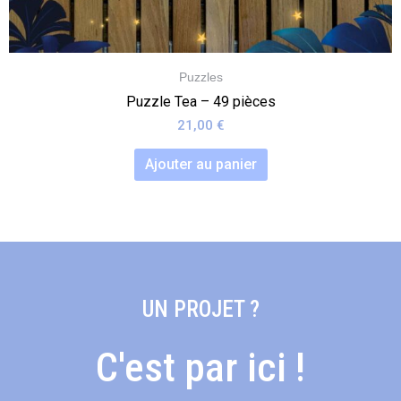
Puzzles
Puzzle Tea – 49 pièces
21,00
€
Ajouter au panier
UN PROJET ?
C'est par ici !