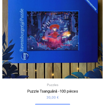
Puzzles
Puzzle Tsanguãnã -100 pièces
30,00
€