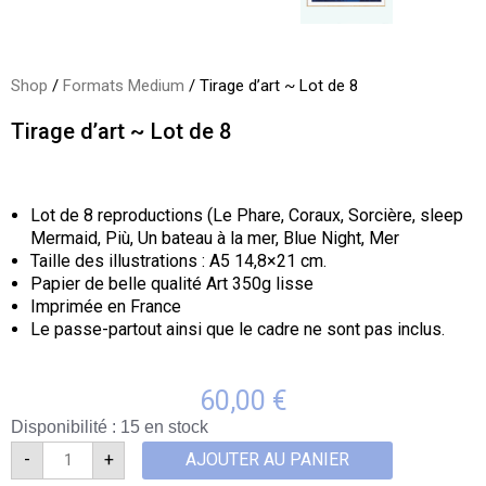
Shop
/
Formats Medium
/ Tirage d’art ~ Lot de 8
Tirage d’art ~ Lot de 8
Tirage de l’illustration Blue Night !
Lot de 8 reproductions (Le Phare, Coraux, Sorcière, sleep
Mermaid, Più, Un bateau à la mer, Blue Night, Mer
Taille des illustrations : A5 14,8×21 cm.
Papier de belle qualité Art 350g
lisse
Imprimée en France
Le passe-partout ainsi que le cadre ne sont pas inclus.
60,00
€
Disponibilité :
15 en stock
-
+
AJOUTER AU PANIER