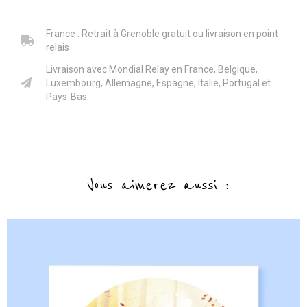
quantité
de
Tirage
France : Retrait à Grenoble gratuit ou livraison en point-
d’art
~
relais
Lot
de
Livraison avec Mondial Relay en France, Belgique,
8
Luxembourg, Allemagne, Espagne, Italie, Portugal et
Pays-Bas.
Vous aimerez aussi :